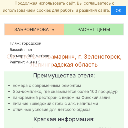
Продолжая использовать сайт, Вы соглашаетесь с
Главная страница
8 (800) 444-19-02
МЕНЮ
использованием cookies для работы и развития сайта.
СПА-отели в Л
ОК
Рейтинг:
5
/5 -
1
голосов
Аквамарин
ЗАБРОНИРОВАТЬ
РАСЧЕТ ЦЕНЫ
Пляж: городской
Бассейн: нет
Спа-отель «Аквамарин», г. Зеленогорск,
До моря: 900 метров
Рейтинг: 4,9 из 5
Ленинградская область
Преимущества отеля:
номера с современным ремонтом
Spa-комплекс, где оказывается более 100 процедур
панорамный ресторан с видом на Финский залив
питание «шведский стол» с алк. напитками
отличные условия для детского отдыха
Краткая информация: